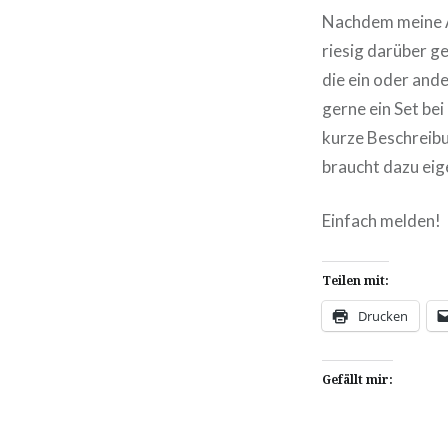
Nachdem meine Al
riesig darüber g
die ein oder and
gerne ein Set bei
kurze Beschreibun
braucht dazu eig
Einfach melden!
Teilen mit:
Drucken
Gefällt mir: