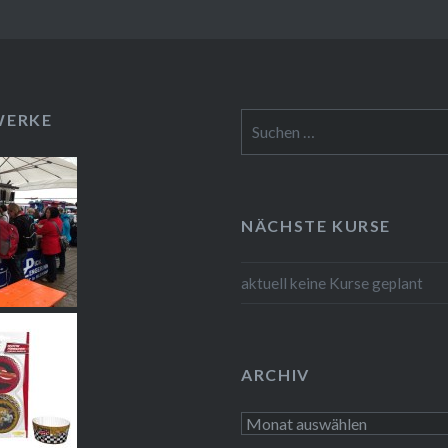
WERKE
Suchen
nach:
NÄCHSTE KURSE
aktuell keine Kurse geplant
ARCHIV
Archiv