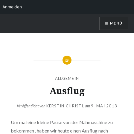
Anmelden
Direkt
MENÜ
zum
Inhalt
Kerstin Christl
ALLGEMEIN
Ausflug
Veröffentlicht von
KERSTIN CHRISTL
am
9. MAI 2013
Um mal eine kleine Pause von der Nähmaschine zu
bekommen , haben wir heute einen Ausflug nach