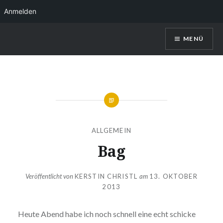
Anmelden
Direkt
MENÜ
zum
Inhalt
Kerstin Christl
ALLGEMEIN
Bag
Veröffentlicht von
KERSTIN CHRISTL
am
13. OKTOBER
2013
Heute Abend habe ich noch schnell eine echt schicke