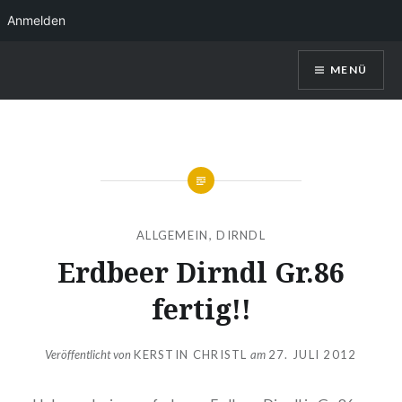
Anmelden
Direkt
MENÜ
zum
Inhalt
Kerstin Christl
ALLGEMEIN
,
DIRNDL
Erdbeer Dirndl Gr.86
fertig!!
Veröffentlicht von
KERSTIN CHRISTL
am
27. JULI 2012