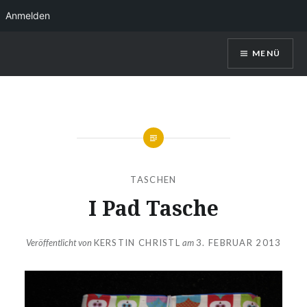
Anmelden
Direkt
MENÜ
zum
Inhalt
Kerstin Christl
TASCHEN
I Pad Tasche
Veröffentlicht von
KERSTIN CHRISTL
am
3. FEBRUAR 2013