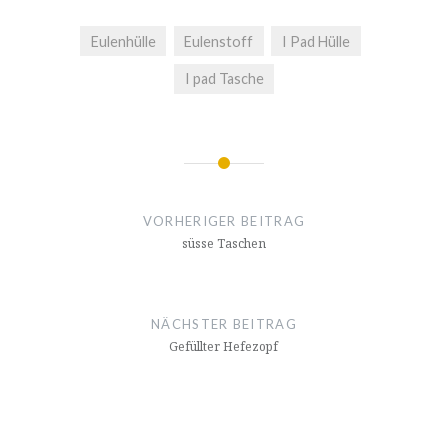
Eulenhülle
Eulenstoff
I Pad Hülle
I pad Tasche
Beitragsnavigation
VORHERIGER BEITRAG
süsse Taschen
NÄCHSTER BEITRAG
Gefüllter Hefezopf