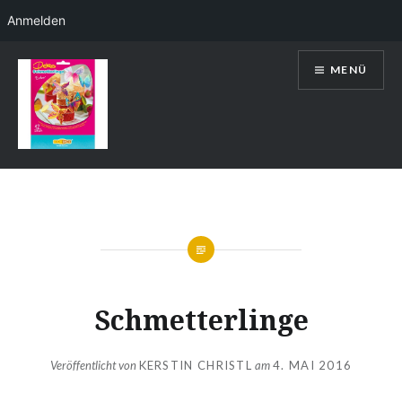
Anmelden
Direkt
MENÜ
zum
Inhalt
Kerstin Christl
Schmetterlinge
Veröffentlicht von
KERSTIN CHRISTL
am
4. MAI 2016