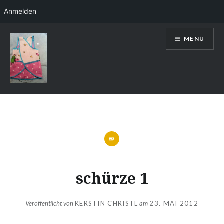
Anmelden
Direkt
MENÜ
zum
Inhalt
Kerstin Christl
schürze 1
Veröffentlicht von
KERSTIN CHRISTL
am
23. MAI 2012