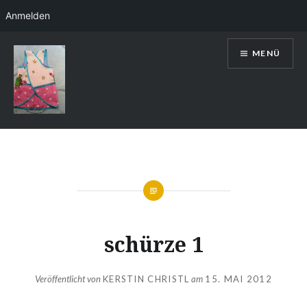
Anmelden
Direkt
MENÜ
zum
Inhalt
Kerstin Christl
schürze 1
Veröffentlicht von
KERSTIN CHRISTL
am
15. MAI 2012