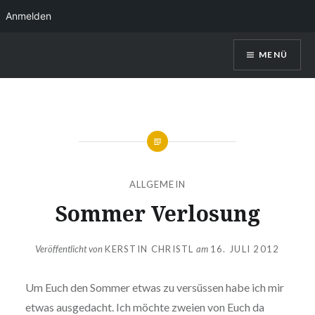
Anmelden
Direkt
MENÜ
zum
Inhalt
Kerstin Christl
ALLGEMEIN
Sommer Verlosung
Veröffentlicht von
KERSTIN CHRISTL
am
16. JULI 2012
Um Euch den Sommer etwas zu versüssen habe ich mir
etwas ausgedacht. Ich möchte zweien von Euch da