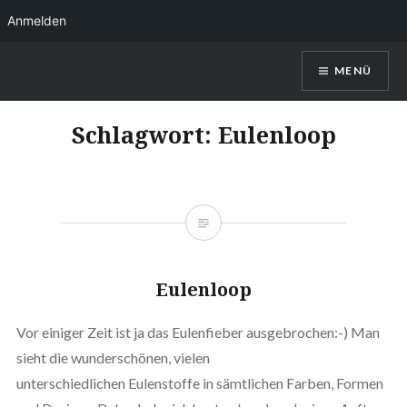
Anmelden
Direkt
MENÜ
zum
Inhalt
Kerstin Christl
Schlagwort:
Eulenloop
Eulenloop
Vor einiger Zeit ist ja das Eulenfieber ausgebrochen:-) Man
sieht die wunderschönen, vielen
unterschiedlichen Eulenstoffe in sämtlichen Farben, Formen