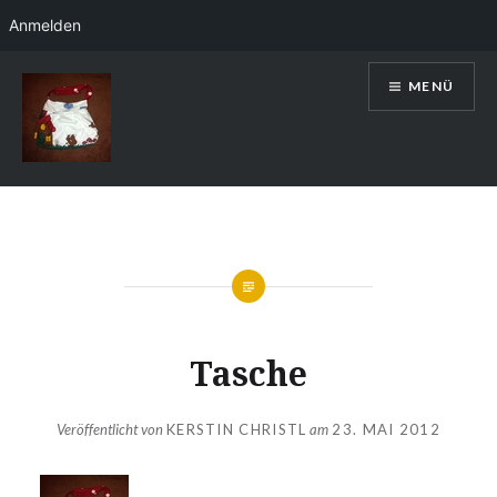
Anmelden
Direkt
MENÜ
zum
Inhalt
Kerstin Christl
Tasche
Veröffentlicht von
KERSTIN CHRISTL
am
23. MAI 2012