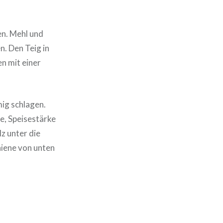
en. Mehl und
n. Den Teig in
n mit einer
mig schlagen.
e, Speisestärke
z unter die
hiene von unten