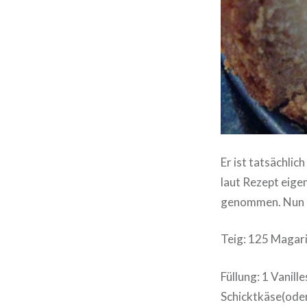
Er ist tatsächlic
laut Rezept eige
genommen. Nun i
Teig: 125 Magarin
Füllung: 1 Vanill
Schicktkäse(oder