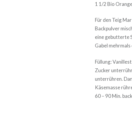
1 1/2 Bio Orang
Für den Teig Mar
Backpulver misch
eine gebutterte 
Gabel mehrmals 
Füllung: Vanille
Zucker unterrühr
unterrühren. Dan
Käsemasse rühren
60 – 90 Min. back