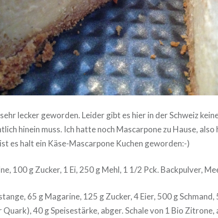
h sehr lecker geworden. Leider gibt es hier in der Schweiz kei
ntlich hinein muss. Ich hatte noch Mascarpone zu Hause, also 
st es halt ein Käse-Mascarpone Kuchen geworden:-)
e, 100 g Zucker, 1 Ei, 250 g Mehl, 1 1/2 Pck. Backpulver, Me
estange, 65 g Magarine, 125 g Zucker, 4 Eier, 500 g Schmand,
 Quark), 40 g Speisestärke, abger. Schale von 1 Bio Zitrone, 