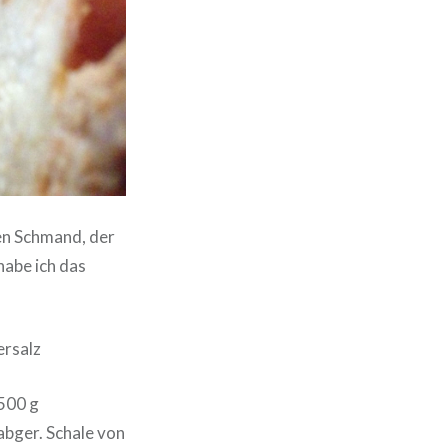
nen Schmand, der
habe ich das
ersalz
 500 g
abger. Schale von