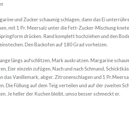
en
garine und Zucker schaumig schlagen, dann das Ei unterrühr
en, mit 1 Pr. Meersalz unter die Fett-Zucker-Mischung knete
Springform drücken. Rand komplett hochziehen und den Bode
einstechen. Den Backofen auf 180 Grad vorheizen.
stange längs aufschlitzen, Mark auskratzen. Margarine schau
en, Eier einzeln zufügen. Nach und nach Schmand, Schicktkäs
n das Vanillemark, abger. Zitronenschlagen und 1 Pr.Meersal
. Die Füllung auf dem Teig verteilen und auf der zweiten Sc
en. Je heller der Kuchen bleibt, umso besser schmeckt er.