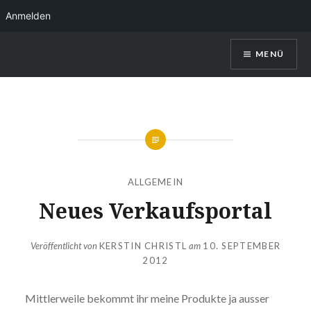
Anmelden
Direkt
MENÜ
zum
Inhalt
Kerstin Christl
ALLGEMEIN
Neues Verkaufsportal
Veröffentlicht von
KERSTIN CHRISTL
am
10. SEPTEMBER
2012
Mittlerweile bekommt ihr meine Produkte ja ausser