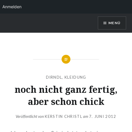
Anmelden
Direkt
MENÜ
zum
Inhalt
Kerstin Christl
DIRNDL
,
KLEIDUNG
noch nicht ganz fertig,
aber schon chick
Veröffentlicht von
KERSTIN CHRISTL
am
7. JUNI 2012