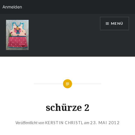
Anmelden
Direkt
MENÜ
zum
Inhalt
Kerstin Christl
schürze 2
Veröffentlicht von
KERSTIN CHRISTL
am
23. MAI 2012