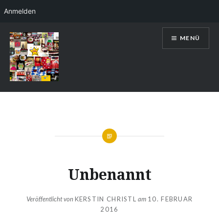
Anmelden
Direkt
MENÜ
zum
Inhalt
Kerstin Christl
Unbenannt
Veröffentlicht von
KERSTIN CHRISTL
am
10. FEBRUAR
2016