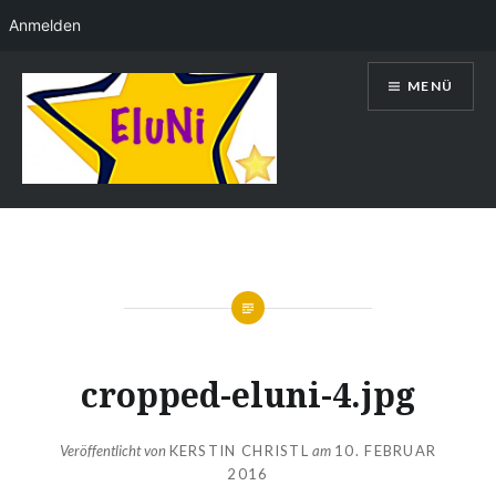
Anmelden
Direkt
MENÜ
zum
Inhalt
Kerstin Christl
cropped-eluni-4.jpg
Veröffentlicht von
KERSTIN CHRISTL
am
10. FEBRUAR
2016