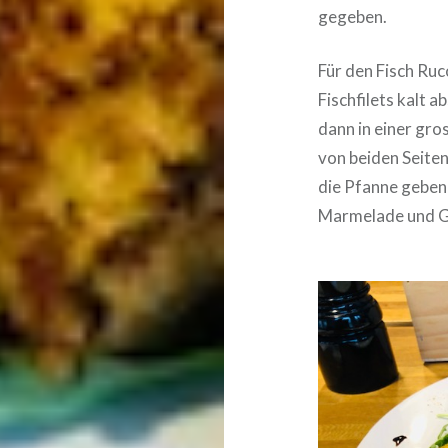
gegeben.
Für den Fisch Ruc
Fischfilets kalt a
dann in einer gro
von beiden Seiten
die Pfanne geben
Marmelade und Gn