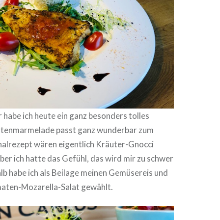
r habe ich heute ein ganz besonders tolles
atenmarmelade passt ganz wunderbar zum
nalrezept wären eigentlich Kräuter-Gnocci
er ich hatte das Gefühl, das wird mir zu schwer
lb habe ich als Beilage meinen Gemüsereis und
maten-Mozarella-Salat gewählt.