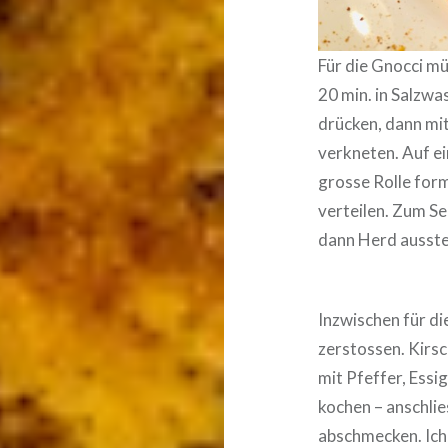
Für die Gnocci mü
20 min. in Salzwa
drücken, dann mit
verkneten. Auf e
grosse Rolle for
verteilen. Zum Se
dann Herd ausstel
Inzwischen für d
zerstossen. Kir
mit Pfeffer, Essi
kochen – anschlie
abschmecken. Ich 