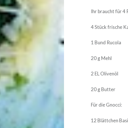
Ihr braucht für 4
4 Stück frische K
1 Bund Rucola
20 g Mehl
2 EL Olivenöl
20 g Butter
Für die Gnocci:
12 Blättchen Bas