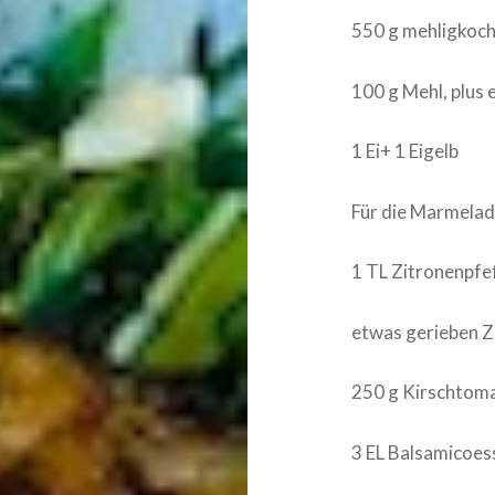
550 g mehligkoch
100 g Mehl, plus 
1 Ei+ 1 Eigelb
Für die Marmelad
1 TL Zitronenpfef
etwas gerieben Z
250 g Kirschtom
3 EL Balsamicoes