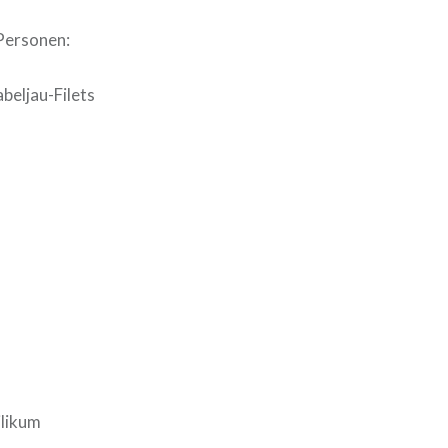
 Personen:
abeljau-Filets
ilikum