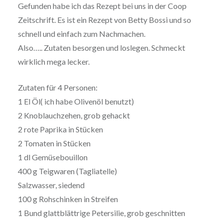
Gefunden habe ich das Rezept bei uns in der Coop
Zeitschrift. Es ist ein Rezept von Betty Bossi und so
schnell und einfach zum Nachmachen.
Also….. Zutaten besorgen und loslegen. Schmeckt
wirklich mega lecker.
Zutaten für 4 Personen:
1 El Öl( ich habe Olivenöl benutzt)
2 Knoblauchzehen, grob gehackt
2 rote Paprika in Stücken
2 Tomaten in Stücken
1 dl Gemüsebouillon
400 g Teigwaren (Tagliatelle)
Salzwasser, siedend
100 g Rohschinken in Streifen
1 Bund glattblättrige Petersilie, grob geschnitten