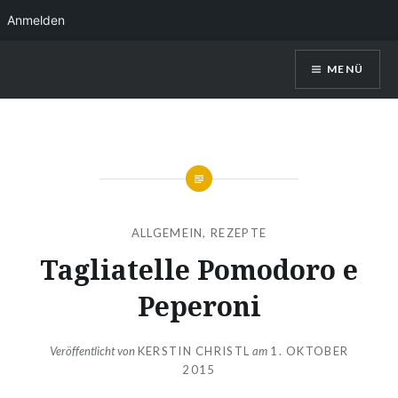
Anmelden
Direkt
MENÜ
zum
Inhalt
Kerstin Christl
ALLGEMEIN
,
REZEPTE
Tagliatelle Pomodoro e
Peperoni
Veröffentlicht von
KERSTIN CHRISTL
am
1. OKTOBER
2015